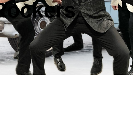
Rockers
/